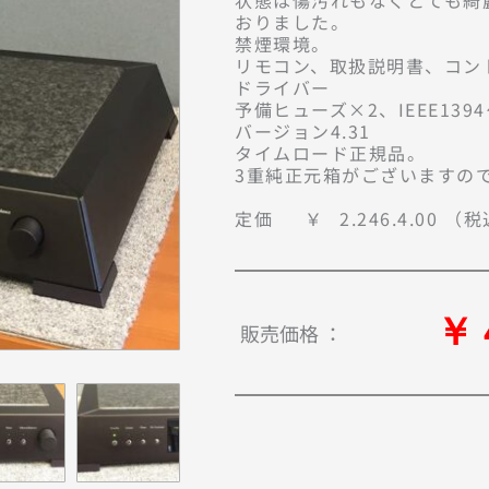
状態は傷汚れもなくとても綺
おりました。

禁煙環境。

リモコン、取扱説明書、コン
ドライバー

予備ヒューズ×2、IEEE139
バージョン4.31

タイムロード正規品。

3重純正元箱がございますので
定価	￥	2.246.
￥ 
販売価格 ：