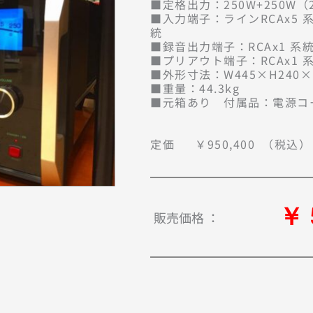
■定格出力：250W+250W（2/
■入力端子：ラインRCAx5 系
統

■録音出力端子：RCAx1 系統
■プリアウト端子：RCAx1 系統
■外形寸法：W445×H240×D
■重量：44.3kg

■元箱あり　付属品：電源コ
定価	￥950,400	（税込）
￥ 
販売価格 ：